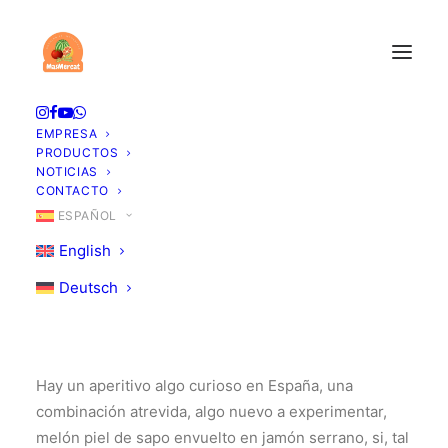
Melón de Piel de Sapo:
la joya dulce de la
EMPRESA
PRODUCTOS
fruticultura española
NOTICIAS
CONTACTO
ESPAÑOL
30 DE JUNIO DE 2026
|
EN
SIN CATEGORIZAR
|
POR
MASMERCAT
English
Deutsch
Hay un aperitivo algo curioso en España, una
combinación atrevida, algo nuevo a experimentar,
melón piel de sapo envuelto en jamón serrano, si, tal