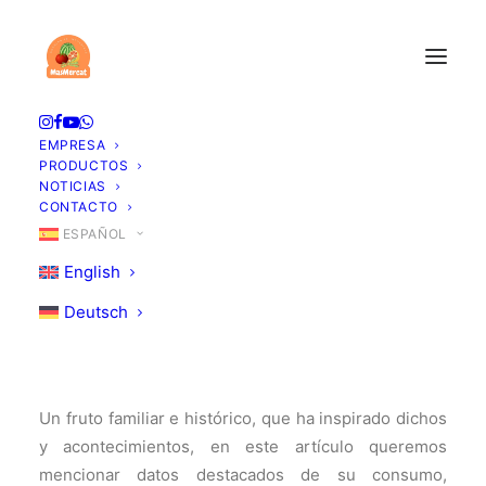
La Manzana,
EMPRESA
versatilidad y tradición
PRODUCTOS
NOTICIAS
CONTACTO
31 DE ENERO DE 2026
|
EN
FRUTAS
,
NUTRICIÓN
|
POR
MASMERCAT
ESPAÑOL
English
Deutsch
Un fruto familiar e histórico, que ha inspirado dichos
y acontecimientos, en este artículo queremos
mencionar datos destacados de su consumo,